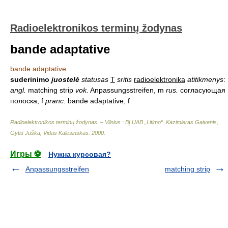
Radioelektronikos terminų žodynas
bande adaptative
bande adaptative
suderinimo
juostelė
statusas
T
sritis
radioelektronika
atitikmenys
:
angl.
matching strip
vok.
Anpassungsstreifen, m
rus.
согласующая
полоска, f
pranc.
bande adaptative, f
Radioelektronikos terminų žodynas. – Vilnius : BĮ UAB „Litimo“
.
Kazimieras Gaivenis,
Gytis Juška, Vidas Kalesinskas
.
2000
.
Игры ⚽
Нужна курсовая?
Anpassungsstreifen
matching strip