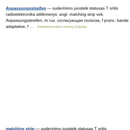
Anpassungsstreifen
— suderinimo juostelė statusas T sritis
radioelektronika atitikmenys: angl. matching strip vok.
Anpassungsstreifen, m rus. согласующая полоска, f pranc. bande
adaptative, f …
Radioelektronikos terminų žodynas
matching strip
— suderinimo juostelė statusas T sritis