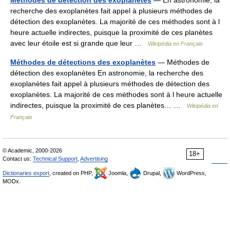
Méthodes de détection des exoplanètes
— En astronomie, la
recherche des exoplanètes fait appel à plusieurs méthodes de
détection des exoplanètes. La majorité de ces méthodes sont à l
heure actuelle indirectes, puisque la proximité de ces planètes
avec leur étoile est si grande que leur …
Wikipédia en Français
Méthodes de détections des exoplanètes
— Méthodes de
détection des exoplanètes En astronomie, la recherche des
exoplanètes fait appel à plusieurs méthodes de détection des
exoplanètes. La majorité de ces méthodes sont à l heure actuelle
indirectes, puisque la proximité de ces planètes… …
Wikipédia en
Français
© Academic, 2000-2026
18+
Contact us:
Technical Support
,
Advertising
Dictionaries export
, created on PHP,
Joomla,
Drupal,
WordPress,
MODx.